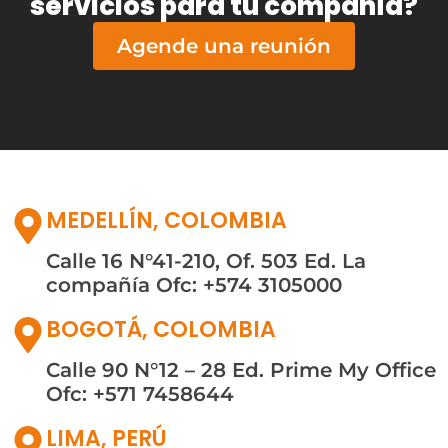
servicios para tu compañía?
Agende una reunión
MEDELLÍN, COLOMBIA
Calle 16 N°41-210, Of. 503
Ed. La
compañía
Ofc: +574 3105000
BOGOTÁ, COLOMBIA
Calle 90 N°12 – 28
Ed. Prime My Office
Ofc: +571 7458644
LIMA, PERÚ